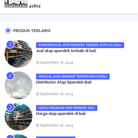
4
1
8
1
2
PRODUK TERLARIS
KAMI MENJUAL ATAP SPANDEK TERBAIK DI PULAU BALI
Jual atap spandek terbaik di bali
September 18, 2024
PENJUAL ATAS SPANDEK TERPERCAYA DI BALI
Distributor Atap Spandek Bali
September 18, 2024
HARGA PASARAN ATAP SPANDEK BALI
Harga atap spandek di bali
September 18, 2024