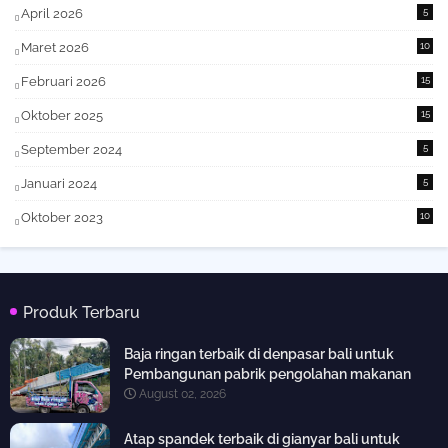
April 2026
5
Maret 2026
10
Februari 2026
15
Oktober 2025
15
September 2024
5
Januari 2024
5
Oktober 2023
10
Produk Terbaru
Baja ringan terbaik di denpasar bali untuk
Pembangunan pabrik pengolahan makanan
August 02, 2026
Atap spandek terbaik di gianyar bali untuk