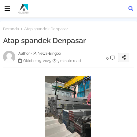
Beranda
Atap spandek Denpasar
Atap spandek Denpasar
Author -
News-Bingbo
0
Oktober 19, 2025
3 minute read