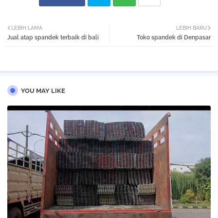
Twi
Wh
LEBIH LAMA
LEBIH BARU
Jual atap spandek terbaik di bali
Toko spandek di Denpasar
tter
atsa
pp
YOU MAY LIKE