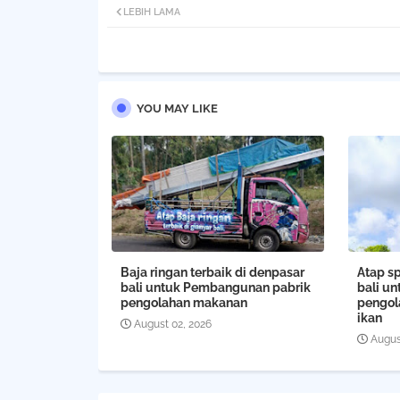
LEBIH LAMA
YOU MAY LIKE
Baja ringan terbaik di denpasar
Atap sp
bali untuk Pembangunan pabrik
bali u
pengolahan makanan
pengola
ikan
August 02, 2026
Augus