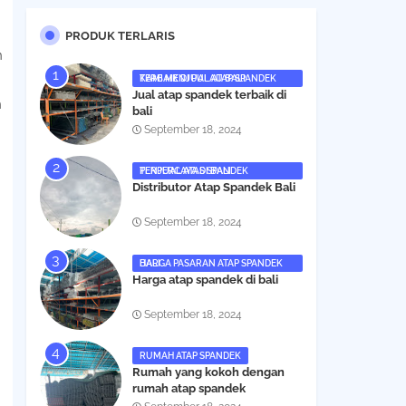
PRODUK TERLARIS
n
KAMI MENJUAL ATAP SPANDEK TERBAIK DI PULAU BALI
Jual atap spandek terbaik di
n
bali
September 18, 2024
PENJUAL ATAS SPANDEK TERPERCAYA DI BALI
Distributor Atap Spandek Bali
September 18, 2024
HARGA PASARAN ATAP SPANDEK BALI
Harga atap spandek di bali
September 18, 2024
RUMAH ATAP SPANDEK
Rumah yang kokoh dengan
rumah atap spandek