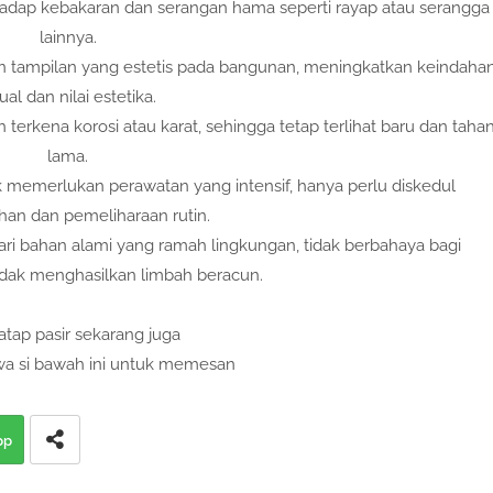
rhadap kebakaran dan serangan hama seperti rayap atau serangga
lainnya.
an tampilan yang estetis pada bangunan, meningkatkan keindaha
ual dan nilai estetika.
h terkena korosi atau karat, sehingga tetap terlihat baru dan taha
lama.
k memerlukan perawatan yang intensif, hanya perlu diskedul
an dan pemeliharaan rutin.
dari bahan alami yang ramah lingkungan, tidak berbahaya bagi
idak menghasilkan limbah beracun.
atap pasir sekarang juga
wa si bawah ini untuk memesan
pp